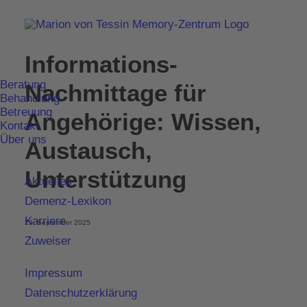
Informations-
Beratung
Nachmittage für
Behandlung
Betreuung
Angehörige: Wissen,
Kontakt
Über uns
Austausch,
Unterstützung
Aktuelles
Demenz-Lexikon
Karriere
29. September 2025
Zuweiser
Impressum
Datenschutzerklärung