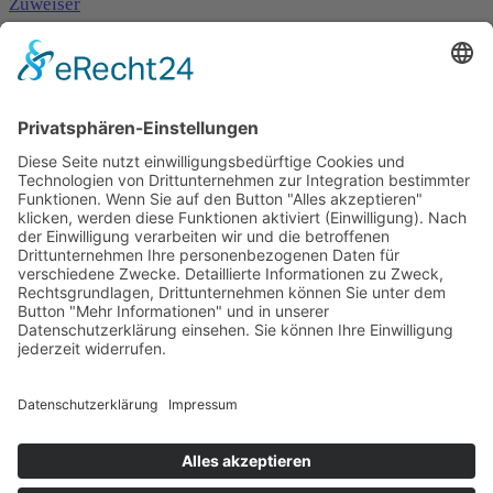
Zuweiser
Impressum
Datenschutzerklärung
Rose Dobmeier
Betreuungskraft
Unser gesamtes Team im Überblick
Marion von Tessin Memory-Zentrum