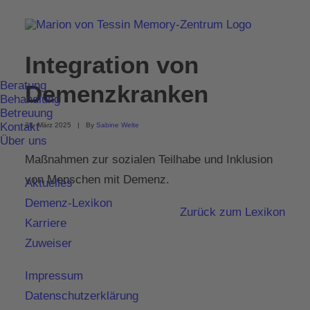
Integration von
Beratung
Demenzkranken
Behandlung
Betreuung
Kontakt
28. März 2025
|
By
Sabine Welte
Über uns
Maßnahmen zur sozialen Teilhabe und Inklusion
von Menschen mit Demenz.
Aktuelles
Demenz-Lexikon
Zurück zum Lexikon
Karriere
Zuweiser
Impressum
Datenschutzerklärung