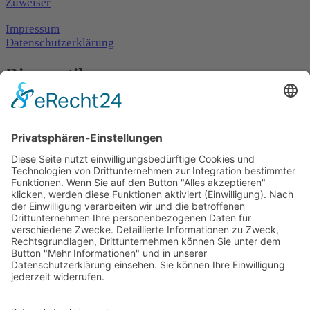
Zuweiser
Impressum
Datenschutzerklärung
Diagnostik
14. März 2025
|
By
Sabine Welte
Methoden zur Feststellung einer Erkrankung, bei Demenz z.
B. durch neurologische Tests, Bildgebung oder
Labordiagnostik.
Zurück zum Lexikon